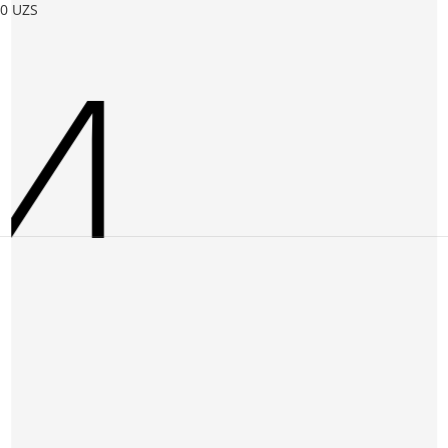
и
0
UZS