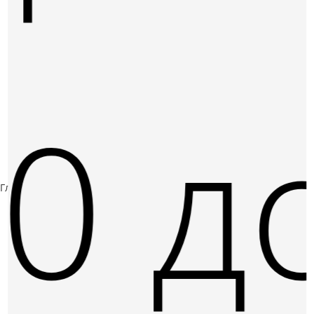
00 д
Главная
3D-принтеры
3D принтер Xtreme 8K