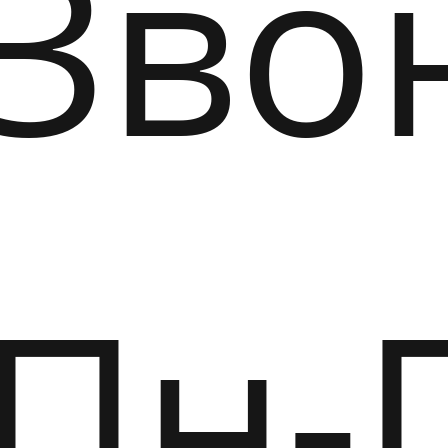
Зво
Пн-