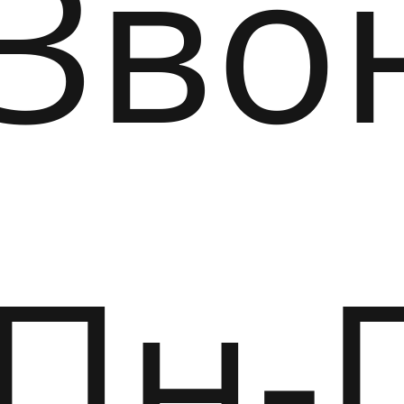
Зво
Пн-