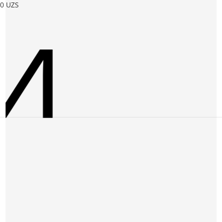
и
0
UZS